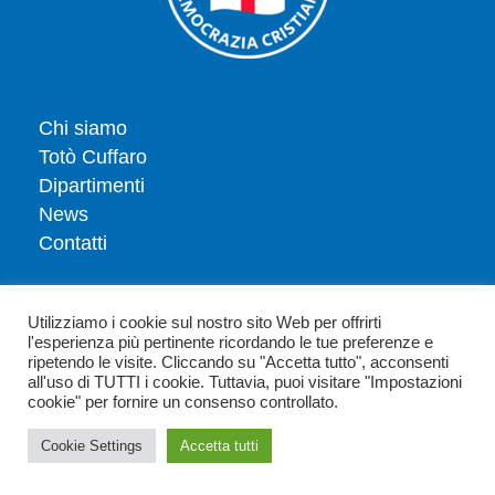
Chi siamo
Totò Cuffaro
Dipartimenti
News
Contatti
Iscriviti
Utilizziamo i cookie sul nostro sito Web per offrirti
Dona
l'esperienza più pertinente ricordando le tue preferenze e
Privacy policy
ripetendo le visite. Cliccando su "Accetta tutto", acconsenti
all'uso di TUTTI i cookie. Tuttavia, puoi visitare "Impostazioni
Politica dei cookie
cookie" per fornire un consenso controllato.
Cookie Settings
Accetta tutti
Copyright 2026 - Democrazia Cristiana Sicilia