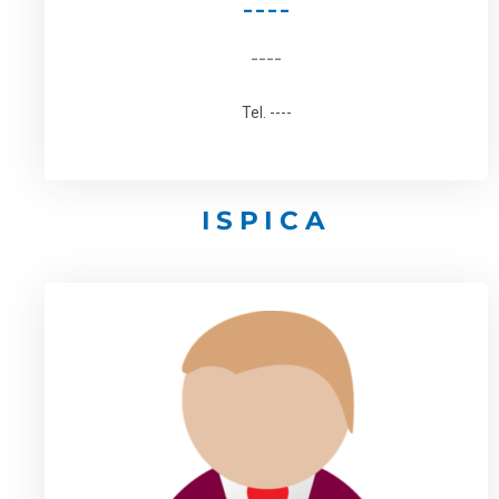
----
----
Tel. ----
ISPICA