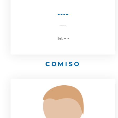
----
----
Tel. ----
COMISO