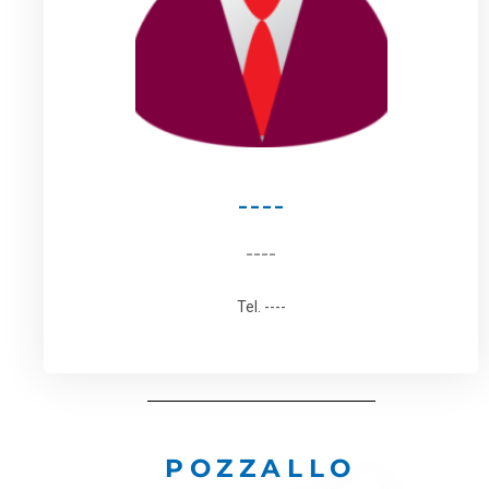
----
----
Tel. ----
POZZALLO