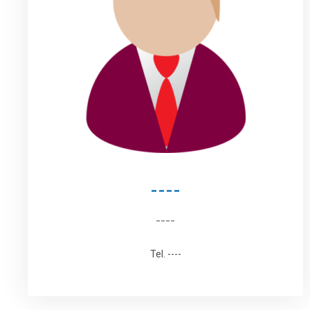
----
----
Tel. ----