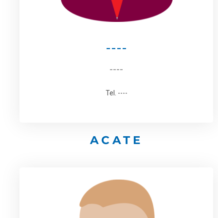
----
----
Tel. ----
ACATE