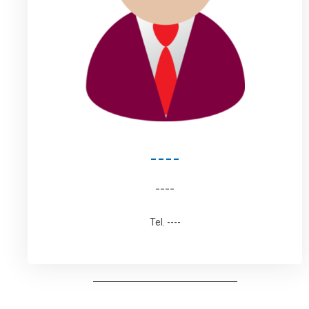
----
----
Tel. ----