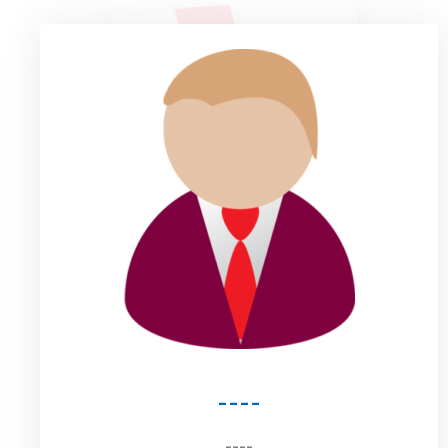
----
----