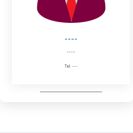
----
----
Tel. ----