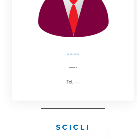
----
----
Tel. ----
SCICLI