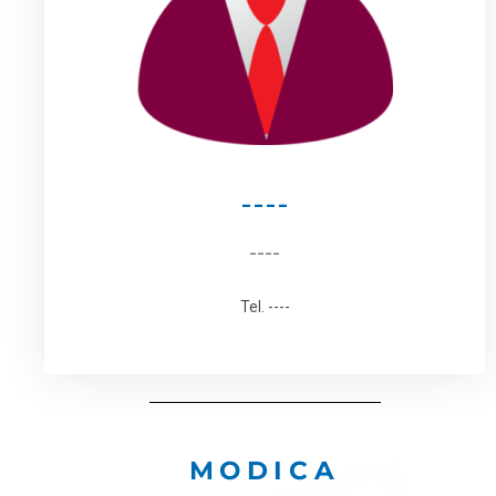
----
----
Tel. ----
MODICA