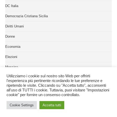
DC Italia
Democrazia Cristiana Sicilia
Diritti Umani
Donne
Economia
Elezioni
Messina
Utilizziamo i cookie sul nostro sito Web per offrirti
Palermo
l'esperienza più pertinente ricordando le tue preferenze e
ripetendo le visite. Cliccando su "Accetta tutto", acconsenti
Pari Opportunità
all'uso di TUTTI i cookie. Tuttavia, puoi visitare "Impostazioni
cookie" per fornire un consenso controllato.
Partinico
Cookie Settings
Accetta tutti
Politica