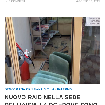
0 COMMENTI
AGOSTO 10, 2022
DEMOCRAZIA CRISTIANA SICILIA
/
PALERMO
NUOVO RAID NELLA SEDE
DELL’AISM, LA DC “DOVE SONO